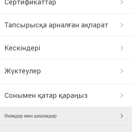
Сертификаттар
Тапсырысқа арналған ақпарат
Кескіндері
Жүктеулер
Сонымен қатар қараңыз
Өнімдер мен шешімдер