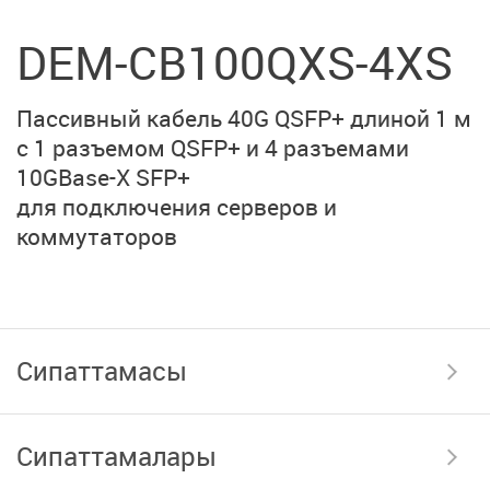
DEM-CB100QXS-4XS
Пассивный кабель
40G QSFP+ длиной 1 м
с 1 разъемом QSFP+ и
4 разъемами
10GBase-X SFP+
для подключения серверов
и
коммутаторов
Сипаттамасы
Сипаттамалары