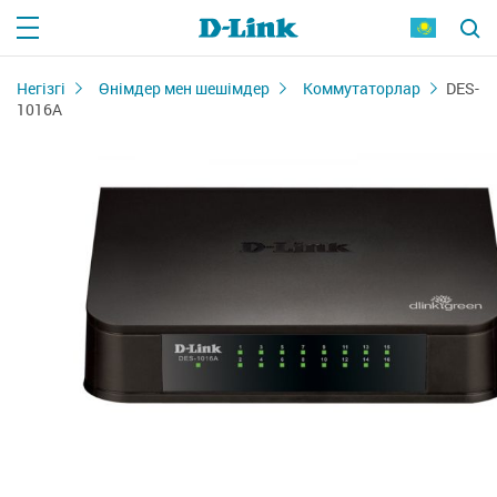
Негізгі
Өнімдер мен шешімдер
Коммутаторлар
DES-
1016A