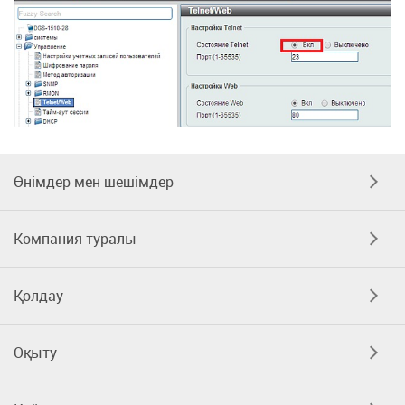
Өнімдер мен шешімдер
Компания туралы
Қолдау
Оқыту