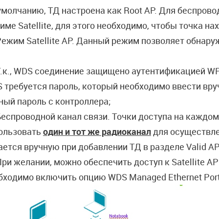
умолчанию, ТД настроена как Root AP. Для беспров
име Satellite, для этого необходимо, чтобы точка н
ежим Satellite AP. Данный режим позволяет обнаруж
.к., WDS соединение защищено аутентификацией WPA
 требуется пароль, который необходимо ввести вручн
ный пароль с контроллера;
Беспроводной канал связи. Точки доступа на каждо
ользовать
один и тот же радиоканал
для осуществле
ается вручную при добавлении ТД в разделе Valid AP
ри желании, можно обеспечить доступ к Satellite AP 
бходимо включить опцию WDS Managed Ethernet Por