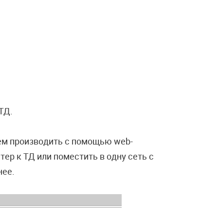
ТД.
дем производить с помощью web-
ер к ТД или поместить в одну сеть с
нее.