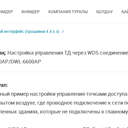
ІМДЕР
ӨНІМДЕР
КОМПАНИЯ ТУРАЛЫ
ҚОЛДАУ
ҚА
й интерфейс (прошивки 4.4.х.х)
ақ:
Настройка управления ТД через WDS соединение
0AP/DWL-6600AP
ап:
ный пример настройки управления точками доступа 
рытом воздухе, где проводное подключение к сети п
ленных зданиях, которые не подключены к главном