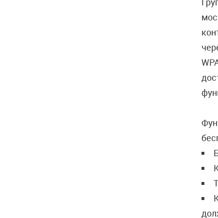
Гру
мос
кон
чер
WPA
дос
фун
Фун
бес
Т
К
дол