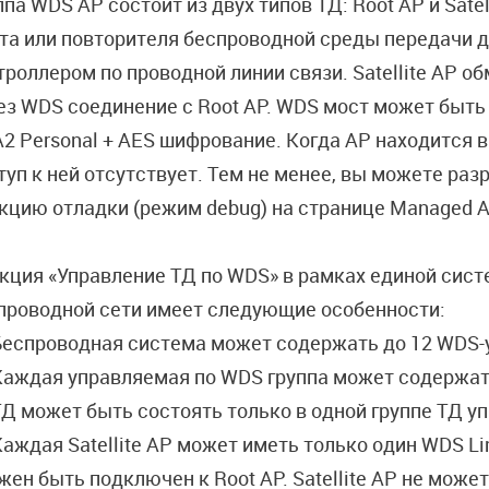
ппа WDS AP состоит из двух типов ТД: Root AP и Satel
та или повторителя беспроводной среды передачи д
троллером по проводной линии связи. Satellite AP 
ез WDS соединение с Root AP. WDS мост может быт
2 Personal + AES шифрование. Когда AP находится 
туп к ней отсутствует. Тем не менее, вы можете раз
кцию отладки (режим debug) на странице Managed AP 
кция «Управление ТД по WDS» в рамках единой сист
проводной сети имеет следующие особенности:
Беспроводная система может содержать до 12 WDS-
Каждая управляемая по WDS группа может содержат
Д может быть состоять только в одной группе ТД у
аждая Satellite AP может иметь только один WDS Link
жен быть подключен к Root AP. Satellite AP не может 