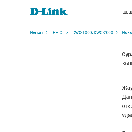
ШЕШ
Негізгі
F.A.Q.
DWC-1000/DWC-2000
Новы
Сұр
360
Жау
Дан
отк
уда