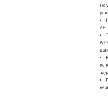
По 
реж
Р
AP;
Т
WDS
дан
исп
зад
П
нео