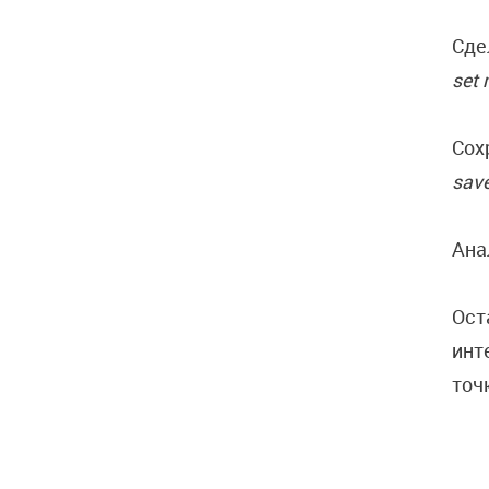
Сде
set
Сох
save
Ана
Ост
инт
точ