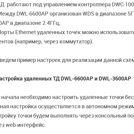
ТД работают под управлением контроллера DWC-100
Между DWL-6600AP организован WDS в диапазоне 5Г
0AP в диапазоне 2.4ГГц;
Порты Ethernet удаленных точек можно использоват
ентов (например, через коммутатор).
ведем пример настроек для реализации данной схе
Настройка удаленных ТД DWL-6600AP и DWL-3600AP
 начала необходимо настроить удаленные точки беспр
ная настройка осуществляется в автономном режиме
тройку точки будем выполнять через консольный по
ез web-интерфейс.