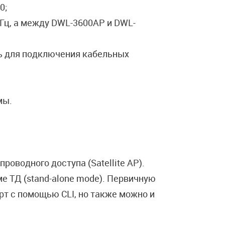
0;
Гц, а между DWL-3600AP и DWL-
ь для подключения кабельных
мы.
оводного доступа (Satellite AP).
 ТД (stand-alone mode). Первичную
рт с помощью CLI, но также можно и