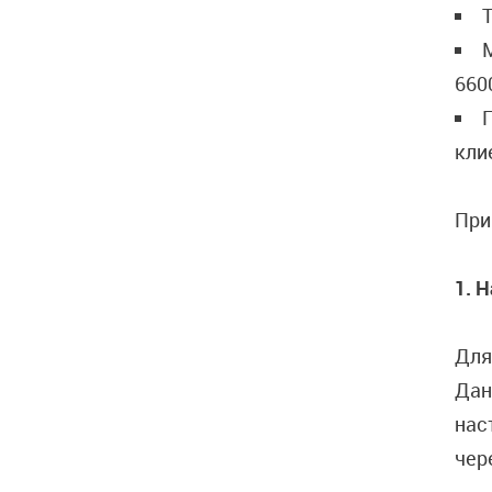
660
кли
При
1. 
Для
Дан
нас
чер