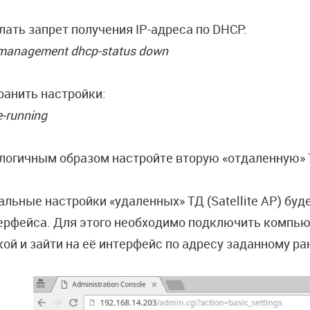
лать запрет получения IP-адреса по DHCP:
 management dhcp-status down
ранить настройки:
-running
логичным образом настройте вторую «отдаленную» 
альные настройки «удаленных» ТД (Satellite AP) бу
ерфейса. Для этого необходимо подключить компьют
кой и зайти на её интерфейс по адресу заданному ра