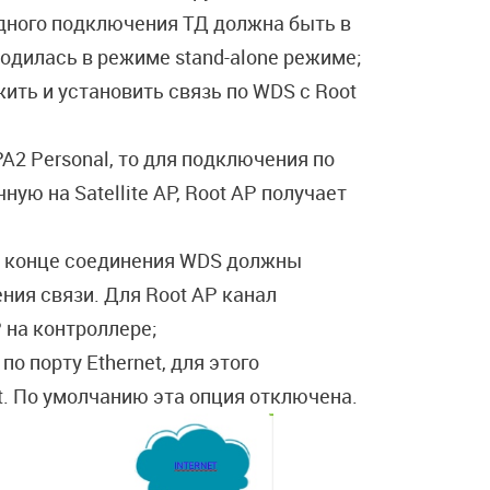
одного подключения ТД должна быть в
аходилась в режиме stand-alone режиме;
ить и установить связь по WDS с Root
2 Personal, то для подключения по
ую на Satellite AP, Root AP получает
м конце соединения WDS должны
ния связи. Для Root AP канал
 на контроллере;
по порту Ethernet, для этого
t. По умолчанию эта опция отключена.