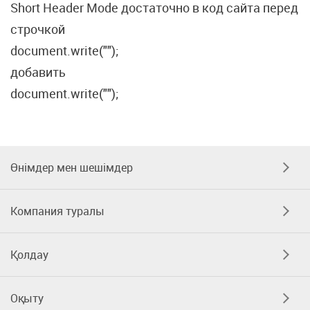
Short Header Mode достаточно в код сайта перед
строчкой
document.write("");
добавить
document.write("
");
Өнімдер мен шешімдер
Компания туралы
Қолдау
Оқыту