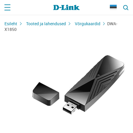
Esileht
Tooted ja lahendused
Võrgukaardid
DWA-
X1850