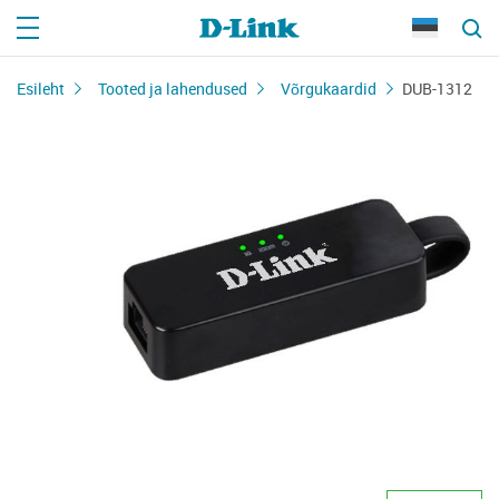
Esileht
Tooted ja lahendused
Võrgukaardid
DUB-1312