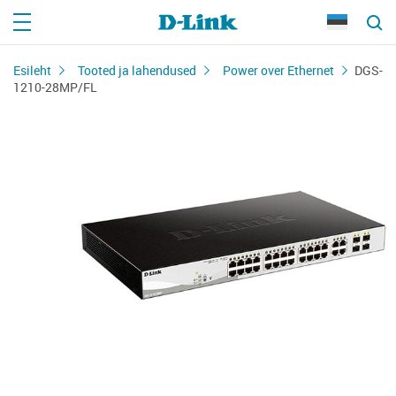
Esileht
Tooted ja lahendused
Power over Ethernet
DGS-
1210-28MP/FL