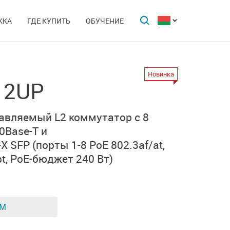
ЖКА
ГДЕ КУПИТЬ
ОБУЧЕНИЕ
Новинка
12UP
вляемый L2 коммутатор с 8
0Base-T и
-X SFP
(порты 1-8 PoE 802.3af/at,
t,
PoE-бюджет 240 Вт)
ЕМ