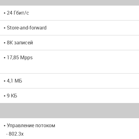
• 24 Гбит/с
• Store-and-forward
• 8K записей
• 17,85 Mpps
• 4,1 МБ
• 9 КБ
• Управление потоком
- 802.3x