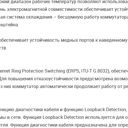
рокий диапазон рабочих температур позволяют использова
нь электромагнитной совместимости обеспечивает устой
ная система охлаждения – бесшумную работу коммутатора
нштейна.
В обеспечивает устойчивость медных портов к наведенно
тв.
rnet Ring Protection Switching (ERPS, ITU-T G.8032), об
 Для повышения отказоустойчивости предусмотрена возм
 из них коммутатор автоматически продолжает работу от р
нкцию диагностики кабеля и функцию Loopback Detection
мы в сети. Функция Loopback Detection используется для 
тля. Функция диагностики кабеля предназначена для опре