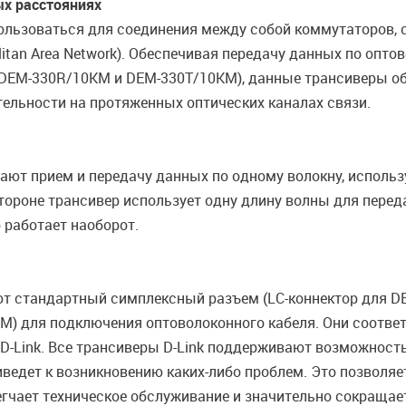
ых расстояниях
льзоваться для соединения между собой коммутаторов, с
itan Area Network). Обеспечивая передачу данных по опто
(DEM-330R/10KM и DEM-330T/10KM), данные трансиверы 
тельности на протяженных оптических каналах связи.
ют прием и передачу данных по одному волокну, использ
стороне трансивер использует одну длину волны для пере
 работает наоборот.
т стандартный симплексный разъем (LC-коннектор для D
M) для подключения оптоволоконного кабеля. Они соот
-Link. Все трансиверы D-Link поддерживают возможност
иведет к возникновению каких-либо проблем. Это позволя
егчает техническое обслуживание и значительно сокращае