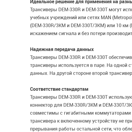
Идеальное решение для применения на разн
Трансиверы DEM-330R и DEM-330T могут испо
учебных учреждений или сетях MAN (Metropol
(DEM-330R/3KM и DEM-330T/3KM) или 10 км 
искажением сигнала и без потери производи
Надежная передача данных
Трансиверы DEM-330R и DEM-330T обеспечива
трансиверы используется в паре. На одной 
данных. На другой стороне второй трансивер
Соответствие стандартам
Трансиверы DEM-330R и DEM-330T использую
коннектор для DEM-330R/3KM и DEM-330T/3K
совместимы с гигабитными коммутаторами D
трансивера к включенному устройству не пр
прерывания работы остальной сети, что обл