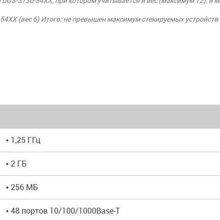
DGS-3130-54XX, при котором учитывается и вес (максимум 12), и 
0-54XX (вес 6) Итого: не превышен максимум стекируемых устройст
• 1,25 ГГц
• 2 ГБ
• 256 МБ
• 48 портов 10/100/1000Base-T