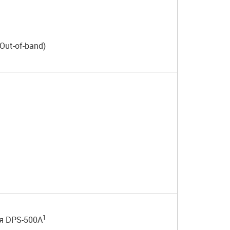
Out-of-band)
1
я DPS-500A