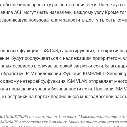
, обеспечивая простоту развертывания сети. После аутен
равила ACL могут быть назначены каждому узлу Кроме то
, позволяющую пользователям запретить доступ в сеть ко
овневых функций QoS/CoS, гарантирующих, что критичные
дение, будут обслуживаться с надлежащим приоритетом. Ф
нных сервисов в случае высокой загрузки сети. Благода
 обработку IPTV-приложений. Функция IGMP/MLD Snooping
к одному интерфейсу, функция ISM VLAN отправляет много
ия и повышения уровня безопасности сети. Профили ISM 
ые настройки на портах подписчиков многоадресной расс
0TS/30S/30PS вес составляет 1 на юнит. Максимальное количество
4S/54PS вес составляет 2 на юнит. Максимальное количество сте