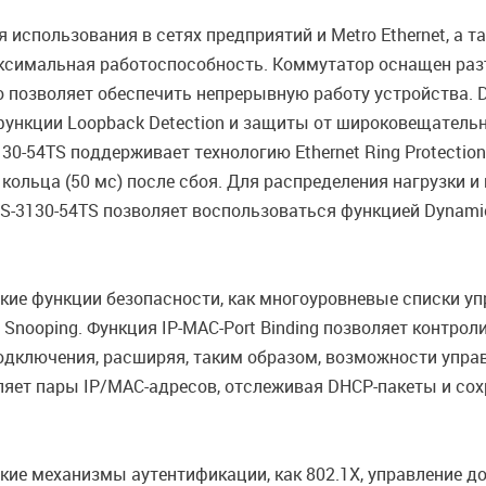
использования в сетях предприятий и Metro Ethernet, а т
аксимальная работоспособность. Коммутатор оснащен ра
то позволяет обеспечить непрерывную работу устройства.
1s), функции Loopback Detection и защиты от широковещате
130-54TS поддерживает технологию Ethernet Ring Protectio
ольца (50 мс) после сбоя. Для распределения нагрузки 
3130-54TS позволяет воспользоваться функцией Dynamic 80
ие функции безопасности, как многоуровневые списки упр
 Snooping. Функция IP-MAC-Port Binding позволяет контро
а подключения, расширяя, таким образом, возможности упр
яет пары IP/MAC-адресов, отслеживая DHCP-пакеты и сохр
ие механизмы аутентификации, как 802.1X, управление до