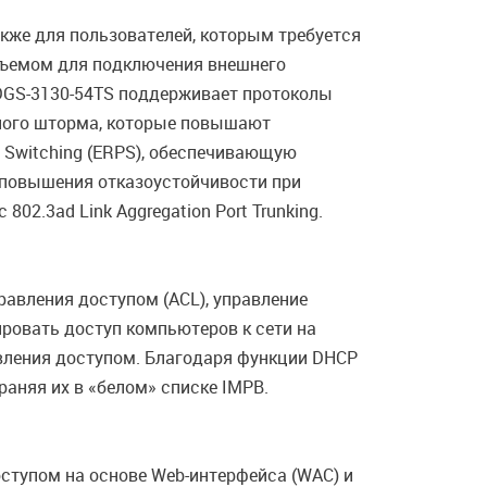
акже для пользователей, которым требуется
зъемом для подключения внешнего
 DGS-3130-54TS поддерживает протоколы
льного шторма, которые повышают
n Switching (ERPS), обеспечивающую
и повышения отказоустойчивости при
2.3ad Link Aggregation Port Trunking.
авления доступом (ACL), управление
лировать доступ компьютеров к сети на
авления доступом. Благодаря функции DHCP
аняя их в «белом» списке IMPB.
ступом на основе Web-интерфейса (WAC) и