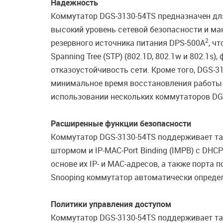
Надежность
Коммутатор DGS-3130-54TS предназначен для 
высокий уровень сетевой безопасности и м
2
резервного источника питания DPS-500A
, ч
Spanning Tree (STP) (802.1D, 802.1w и 802.
отказоустойчивость сети. Кроме того, DGS-3
минимальное время восстановления работы к
использовании нескольких коммутаторов DGS-
Расширенные функции безопасности
Коммутатор DGS-3130-54TS поддерживает так
штормом и IP-MAC-Port Binding (IMPB) с DHCP
основе их IP- и MAC-адресов, а также порт
Snooping коммутатор автоматически определ
Политики управления доступом
Коммутатор DGS-3130-54TS поддерживает так