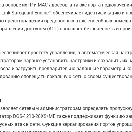
а основе их IP и MAC-адресов, а также порта подключени
-Link Safeguard Engine™ обеспечивает идентификацию и п
лью предотвращения вредоносных атак, способных помеш
управления доступом (ACL) повышает безопасность и прои
еспечивает простоту управления, а автоматическая наст
траторам заранее установить настройки и сохранить их н
рвера и загрузить предварительно заданные параметры кон
рудованию оповещать локальную сеть о своем существован
я
озволяет сетевым администраторам определять пропускну
утатор DGS-1210-28XS/ME также поддерживает функцию з
усных атак в сети. Функция зеркалирования портов упроща