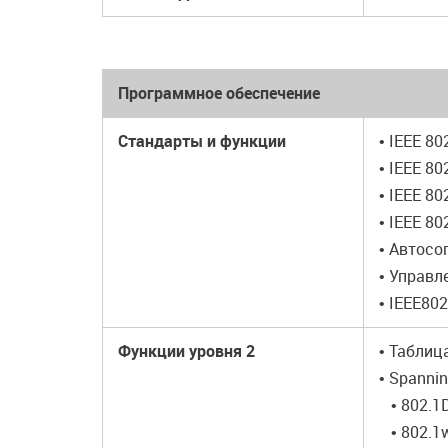
Программное обеспечение
Стандарты и функции
• IEEE 80
• IEEE 80
• IEEE 80
• IEEE 80
• Автосо
• Управл
• IEEE802
Функции уровня
2
• Таблиц
• Spannin
• 802.1
• 802.1