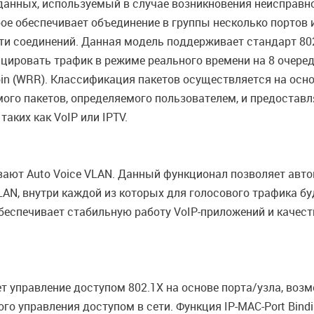
данных, используемый в случае возникновения неисправн
рое обеспечивает объединение в группы несколько портов 
ти соединений. Данная модель поддерживает стандарт 80
ицировать трафик в режиме реального времени на 8 очере
in (WRR). Классификация пакетов осуществляется на основе
мого пакетов, определяемого пользователем, и предостав
аких как VoIP или IPTV.
ют Auto Voice VLAN. Данный функционал позволяет автом
LAN, внутри каждой из которых для голосового трафика б
беспечивает стабильную работу VoIP-приложений и качест
управление доступом 802.1X на основе порта/узла, возм
 управления доступом в сети. Функция IP-MAC-Port Bindi