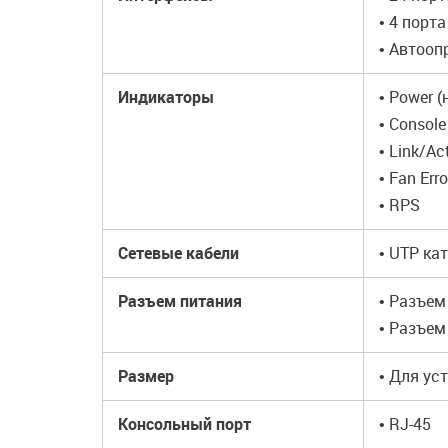
• 4 порт
• Автооп
Индикаторы
• Power 
• Console
• Link/Ac
• Fan Erro
• RPS
Сетевые кабели
• UTP кат
Разъем питания
• Разъем
• Разъем
Размер
• Для ус
Консольный порт
• RJ-45