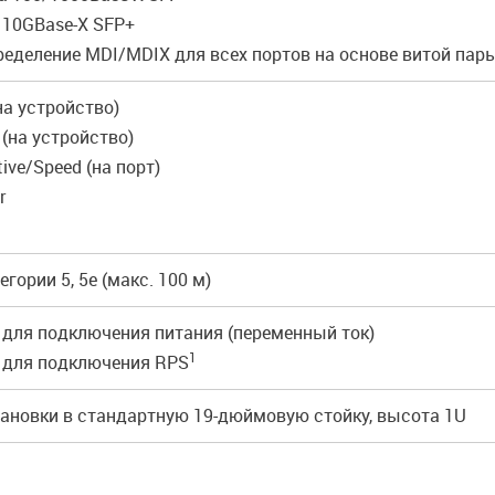
а 10GBase-X SFP+
ределение MDI/MDIX для всех портов на основе витой пар
(на устройство)
 (на устройство)
tive/Speed (на порт)
r
егории 5, 5e (макс. 100 м)
 для подключения питания (переменный ток)
1
 для подключения RPS
тановки в стандартную 19-дюймовую стойку, высота 1U