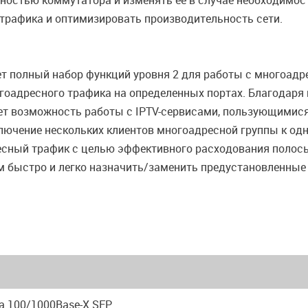
ностью коммутатора и изменять ее в случае необходимос
трафика и оптимизировать производительность сети.
 полный набор функций уровня 2 для работы с многоадре
 многоадресного трафика на определенных портах. Благода
ет возможность работы с IPTV-сервисами, пользующимис
ключение нескольких клиентов многоадресной группы к од
сный трафик с целью эффективного расходования полосы
 быстро и легко назначить/заменить предустановленные 
та 100/1000Base-X SFP