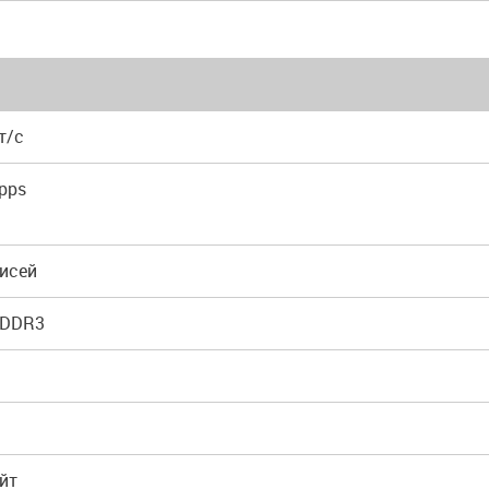
т/с
Mpps
писей
 DDR3
айт