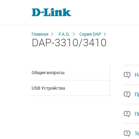
Главная
F.A.Q.
Серия DAP
DAP-3310/3410
Общие вопросы
Н
USB Устройства
П
П
Т