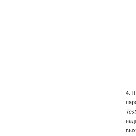
4. 
пар
Test
над
вых