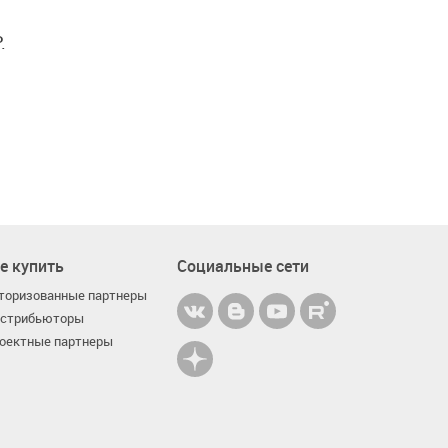
.
е купить
Социальные сети
торизованные партнеры
стрибьюторы
оектные партнеры