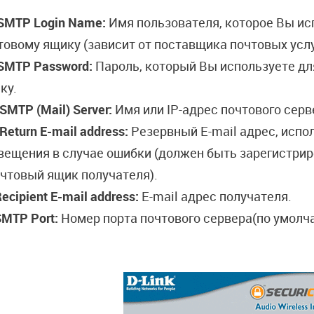
SMTP Login Name:
Имя пользователя, которое Вы ис
товому ящику (зависит от поставщика почтовых услу
SMTP Password:
Пароль, который Вы используете дл
ку.
SMTP
(
Mail
)
Server
:
Имя или IP-адрес почтового серв
Return
E
-
mail
address
:
Резервный E-mail адрес, испо
вещения в случае ошибки (должен быть зарегистриро
очтовый ящик получателя).
ecipient E-mail address:
E-mail адрес получателя.
SMTP Port:
Номер порта почтового сервера(по умолча