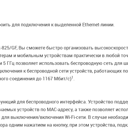
оить для подключения к выделенной Ethernet-линии.
-825/GF, Вы сможете быстро организовать высокоскорост
терам и мобильным устройствам практически в любой точк
 и 5 ГГц позволяет использовать беспроводную сеть для 
лючения к беспроводной сети устройств, работающих по с
1
ного соединения до 1167 Мбит/с)
.
ункций для беспроводного интерфейса. Устройство подде
аемых устройств по MAC-адресу, а также позволяет испо
 для выключения/включения Wi-Fi-сети. В случае необход
ра одним нажатием на кнопку, при этом устройства, под