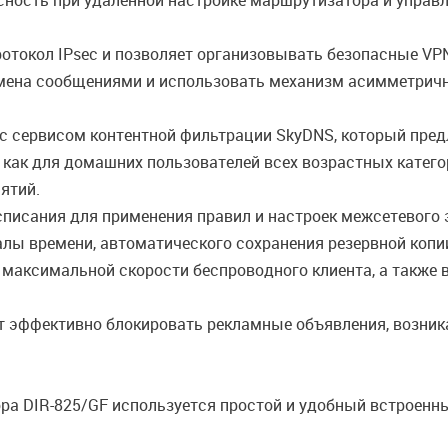
ность при удаленной настройке маршрутизатора и управл
отокол IPsec и позволяет организовывать безопасные VPN
мена сообщениями и использовать механизм асимметрично
с сервисом контентной фильтрации SkyDNS, который пред
 как для домашних пользователей всех возрастных катего
ятий.
списания для применения правил и настроек межсетевого 
алы времени, автоматического сохранения резервной копи
 максимальной скорости беспроводного клиента, а также
 эффективно блокировать рекламные объявления, возник
а DIR-825/GF используется простой и удобный встроенны