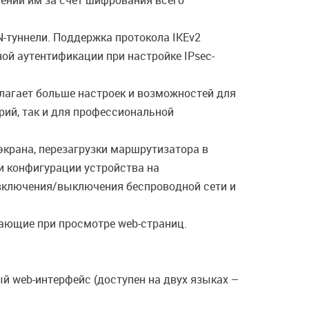
ении им за счет шифрования всего
-туннели. Поддержка протокола IKEv2
й аутентификации при настройке IPsec-
лагает больше настроек и возможностей для
рий, так и для профессиональной
экрана, перезагрузки маршрутизатора в
и конфигурации устройства на
 включения/выключения беспроводной сети и
ающие при просмотре web-страниц.
й web-интерфейс (доступен на двух языках –