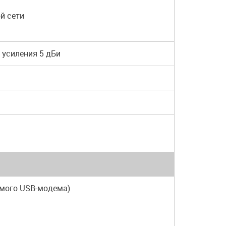
й сети
 усиления 5 дБи
емого USB-модема)