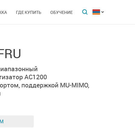
ЖКА
ГДЕ КУПИТЬ
ОБУЧЕНИЕ
GFRU
диапазонный
тизатор
AC1200
ортом,
поддержкой MU-MIMO,
м
ЕМ