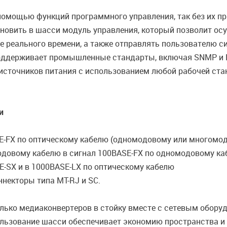
помощью функций программного управления, так без их п
новить в шасси модуль управления, который позволит ос
е реального времени, а также отправлять пользователю 
оддерживает промышленные стандарты, включая SNMP и HT
 источников питания с использованием любой рабочей ст
и
BASE-FX по оптическому кабелю (одномодовому или многомо
модовому кабелю в сигнал 100BASE-FX по одномодовому к
SE-SX и в 1000BASE-LX по оптическому кабелю
некторы типа MT-RJ и SC.
лько медиаконвертеров в стойку вместе с сетевым обору
ользование шасси обеспечивает экономию пространства и