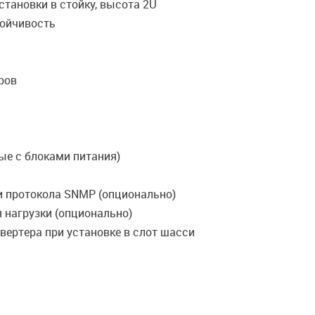
становки в стойку, высота 2U
тойчивость
еров
ые с блоками питания)
и протокола SNMP (опционально)
 нагрузки (опционально)
вертера при установке в слот шасси