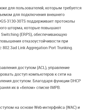
акже для пользователей, которым требуется
зъемом для подключения внешнего
 DGS-3130-30TS поддерживает протоколы
льного шторма, которые повышают
n Switching (ERPS), обеспечивающую
и повышения отказоустойчивости при
2.3ad Link Aggregation Port Trunking.
авления доступом (ACL), управление
лировать доступ компьютеров к сети на
авления доступом. Благодаря функции DHCP
аняя их в «белом» списке IMPB.
ступом на основе Web-интерфейса (WAC) и