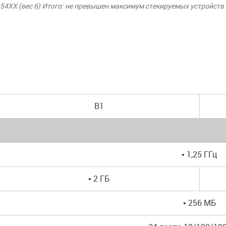
0-54XX (вес 6) Итого: не превышен максимум стекируемых устройств
B1
• 1,25 ГГц
• 2 ГБ
• 256 МБ