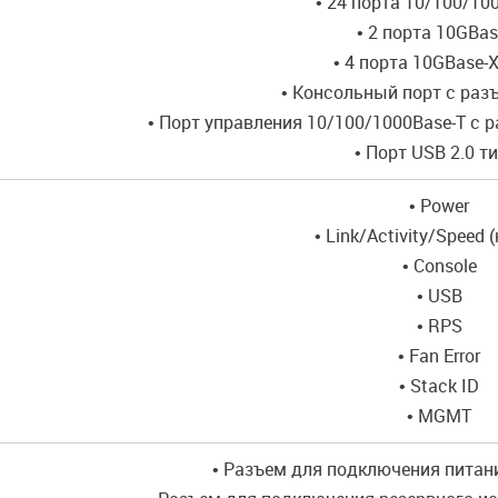
• 24 порта 10/100/10
• 2 порта 10GBas
• 4 порта 10GBase-
• Консольный порт с раз
• Порт управления 10/100/1000Base-T с р
• Порт USB 2.0 т
• Power
• Link/Activity/Speed 
• Console
• USB
• RPS
• Fan Error
• Stack ID
• MGMT
• Разъем для подключения питан