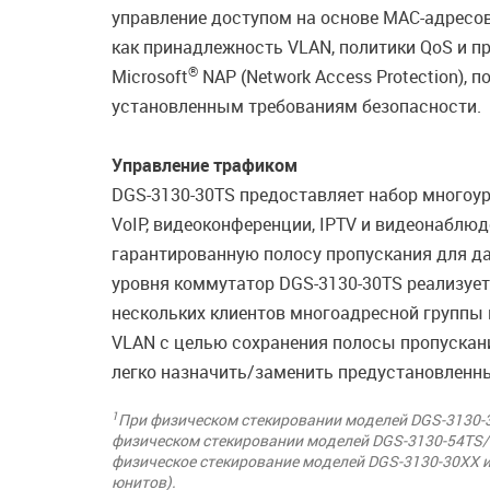
управление доступом на основе MAC-адресов
как принадлежность VLAN, политики QoS и п
®
Microsoft
NAP (Network Access Protection),
установленным требованиям безопасности.
Управление трафиком
DGS-3130-30TS предоставляет набор многоур
VoIP, видеоконференции, IPTV и видеонаблю
гарантированную полосу пропускания для да
уровня коммутатор DGS-3130-30TS реализует
нескольких клиентов многоадресной группы 
VLAN с целью сохранения полосы пропускан
легко назначить/заменить предустановленн
1
При физическом стекировании моделей DGS-3130-3
физическом стекировании моделей DGS-3130-54TS/5
физическое стекирование моделей DGS-3130-30XX и 
юнитов).