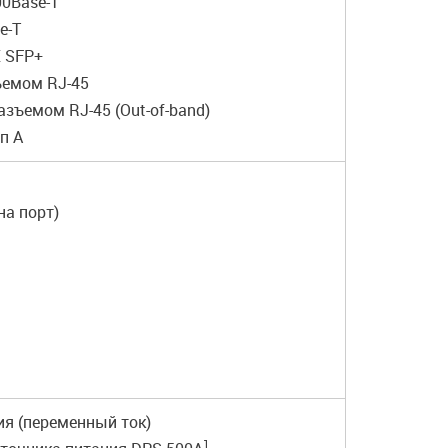
00Base-T
e-T
X SFP+
ъемом RJ-45
азъемом RJ-45 (Out-of-band)
ип A
(на порт)
ия (переменный ток)
1