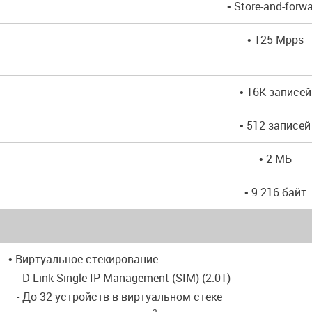
• Store-and-forw
• 125 Mpps
• 16K записей
• 512 записей
• 2 МБ
• 9 216 байт
• Виртуальное стекирование
- D-Link Single IP Management (SIM) (2.01)
- До 32 устройств в виртуальном стеке