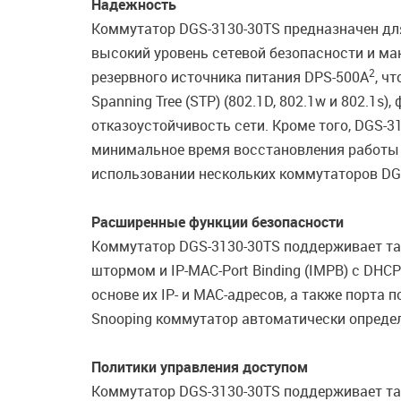
Надежность
Коммутатор DGS-3130-30TS предназначен для 
высокий уровень сетевой безопасности и м
2
резервного источника питания DPS-500A
, ч
Spanning Tree (STP) (802.1D, 802.1w и 802.
отказоустойчивость сети. Кроме того, DGS-3
минимальное время восстановления работы к
использовании нескольких коммутаторов DGS-
Расширенные функции безопасности
Коммутатор DGS-3130-30TS поддерживает так
штормом и IP-MAC-Port Binding (IMPB) с DHCP
основе их IP- и MAC-адресов, а также порт
Snooping коммутатор автоматически определ
Политики управления доступом
Коммутатор DGS-3130-30TS поддерживает так