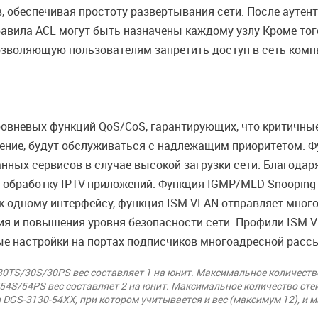
, обеспечивая простоту развертывания сети. После аутен
равила ACL могут быть назначены каждому узлу Кроме то
 позволяющую пользователям запретить доступ в сеть ком
овневых функций QoS/CoS, гарантирующих, что критичные
дение, будут обслуживаться с надлежащим приоритетом. Ф
нных сервисов в случае высокой загрузки сети. Благода
 обработку IPTV-приложений. Функция IGMP/MLD Snooping
к одному интерфейсу, функция ISM VLAN отправляет много
ия и повышения уровня безопасности сети. Профили ISM 
ые настройки на портах подписчиков многоадресной расс
0TS/30S/30PS вес составляет 1 на юнит. Максимальное количество
4S/54PS вес составляет 2 на юнит. Максимальное количество сте
DGS-3130-54XX, при котором учитывается и вес (максимум 12), и 