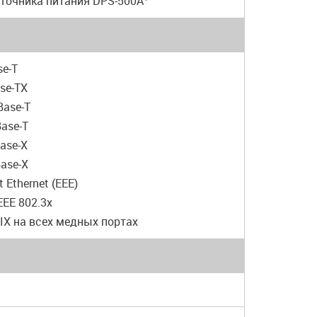
сточника питания DPS-500A
se-T
ase-TX
Base-T
Base-T
Base-X
Base-X
t Ethernet (EEE)
EEE 802.3x
IX на всех медных портах