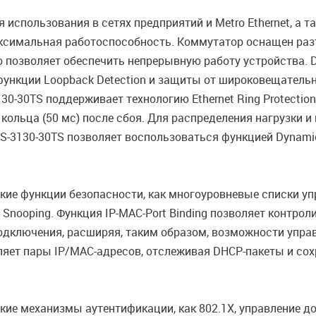
использования в сетях предприятий и Metro Ethernet, а т
аксимальная работоспособность. Коммутатор оснащен ра
то позволяет обеспечить непрерывную работу устройства.
1s), функции Loopback Detection и защиты от широковещате
130-30TS поддерживает технологию Ethernet Ring Protectio
ольца (50 мс) после сбоя. Для распределения нагрузки 
3130-30TS позволяет воспользоваться функцией Dynamic 80
ие функции безопасности, как многоуровневые списки упр
 Snooping. Функция IP-MAC-Port Binding позволяет контро
а подключения, расширяя, таким образом, возможности упр
яет пары IP/MAC-адресов, отслеживая DHCP-пакеты и сохр
ие механизмы аутентификации, как 802.1X, управление до