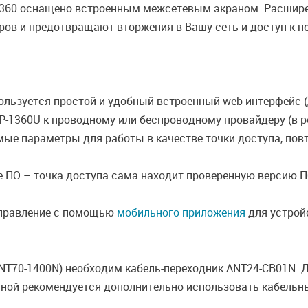
1360 оснащено встроенным межсетевым экраном. Расшир
ров и предотвращают вторжения в Вашу сеть и доступ к 
ользуется простой и удобный встроенный web-интерфейс (
P-1360U к проводному или беспроводному провайдеру (в р
ые параметры для работы в качестве точки доступа, повт
е ПО – точка доступа сама находит проверенную версию ПО
управление с помощью
мобильного приложения
для устройс
NT70-1400N) необходим кабель-переходник ANT24-CB01N. 
ной рекомендуется дополнительно использовать кабельны