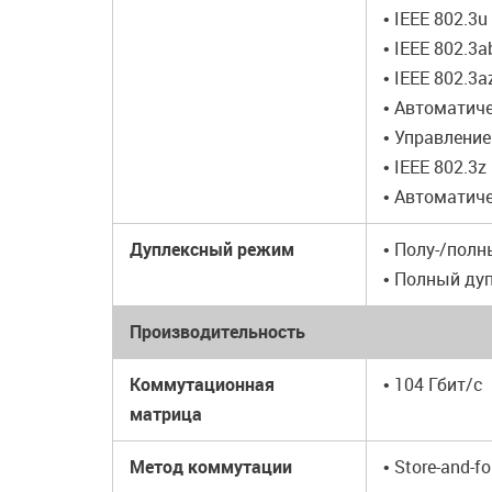
• IEEE 802.3
• IEEE 802.3
• IEEE 802.3a
• Автоматич
• Управление
• IEEE 802.3
• Автоматич
Дуплексный режим
• Полу-/полн
• Полный ду
Производительность
Коммутационная
• 104 Гбит/с
матрица
Метод коммутации
• Store-and-f