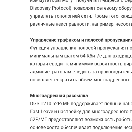
коммутаторы могут получить IP-адреса с се
Discovery Protocol) позволяет сетевому обо
управлять топологией сети. Кроме того, ка
различные неисправности, например, несоотв
Управление трафиком и полосой пропускани
Функция управления полосой пропускания п
минимальным шагом 64 Кбит/с для входяще
которая сводит к минимуму вероятность вир
администраторам следить за производитель
позволяет сократить объем многоадресного 
Многоадресная рассылка
DGS-1210-52P/ME поддерживает полный набор 
Fast Leave и настройку для многоадресного
52P/ME предоставляют возможность работы 
основе хоста обеспечивает подключение нес