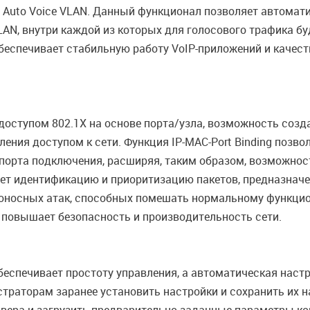
uto Voice VLAN. Данный функционал позволяет автоматич
LAN, внутри каждой из которых для голосового трафика б
беспечивает стабильную работу VoIP-приложений и качест
оступом 802.1X на основе порта/узла, возможность созда
ния доступом к сети. Функция IP-MAC-Port Binding позво
же порта подключения, расширяя, таким образом, возможно
вает идентификацию и приоритизацию пакетов, предназна
оносных атак, способных помешать нормальному функцио
 повышает безопасность и производительность сети.
еспечивает простоту управления, а автоматическая наст
траторам заранее установить настройки и сохранить их н