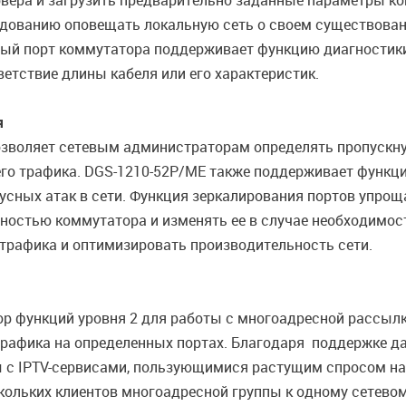
рвера и загрузить предварительно заданные параметры кон
рудованию оповещать локальную сеть о своем существован
ждый порт коммутатора поддерживает функцию диагностики
етствие длины кабеля или его характеристик.
я
озволяет сетевым администраторам определять пропускну
го трафика. DGS-1210-52P/ME также поддерживает функц
усных атак в сети. Функция зеркалирования портов упроща
ностью коммутатора и изменять ее в случае необходимос
трафика и оптимизировать производительность сети.
функций уровня 2 для работы с многоадресной рассылкой,
 трафика на определенных портах. Благодаря поддержке 
с IPTV-сервисами, пользующимися растущим спросом на
кольких клиентов многоадресной группы к одному сетево