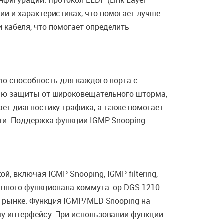
фигурации. Протокол LLDP (Link Layer
ии и характеристиках, что помогает лучше
 кабеля, что помогает определить
ю способность для каждого порта с
ию защиты от широковещательного шторма,
ет диагностику трафика, а также помогает
ти. Поддержка функции IGMP Snooping
 включая IGMP Snooping, IGMP filtering,
данного функционала коммутатор DGS-1210-
 рынке. Функция IGMP/MLD Snooping на
му интерфейсу. При использовании функции