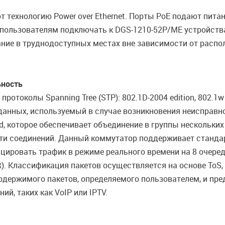
 технологию Power over Ethernet. Порты PoE подают пита
 пользователям подключать к DGS-1210-52P/ME устройств
ание в труднодоступных местах вне зависимости от распо
ьность
отоколы Spanning Tree (STP): 802.1D-2004 edition, 802.1
анных, используемый в случае возникновения неисправно
, которое обеспечивает объединение в группы нескольких 
ти соединений. Данный коммутатор поддерживает стандар
ицировать трафик в режиме реального времени на 8 очере
R). Классификация пакетов осуществляется на основе ToS, 
содержимого пакетов, определяемого пользователем, и пр
, таких как VoIP или IPTV.